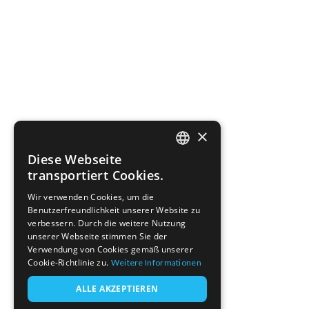
×
Diese Webseite
ENGLISH
transportiert Cookies.
FRENCH
Wir verwenden Cookies, um die
Benutzerfreundlichkeit unserer Website zu
GERMAN
verbessern. Durch die weitere Nutzung
unserer Webseite stimmen Sie der
Verwendung von Cookies gemäß unserer
Cookie-Richtlinie zu.
Weitere Informationen
ALLE AKZEPTIEREN