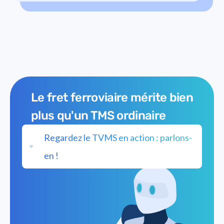
clients pour un transport sûr et responsable.
sur mesure, démontrant ainsi la valeur d'une
véritable collaboration et d'une pensée innovante
dans le domaine de la logistique.
Le fret ferroviaire mérite bien
plus qu'un TMS ordinaire
Regardez le TVMS en action : parlons-
en !