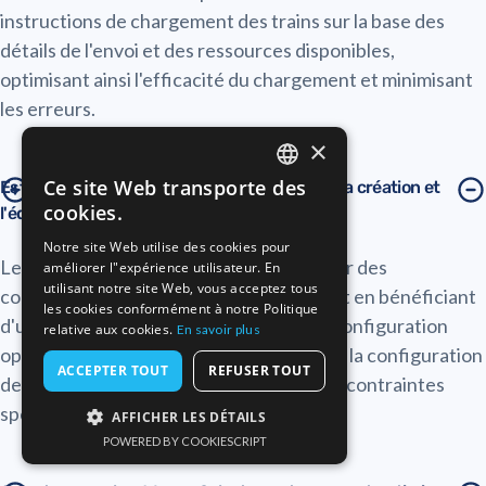
instructions de chargement des trains sur la base des
détails de l'envoi et des ressources disponibles,
optimisant ainsi l'efficacité du chargement et minimisant
les erreurs.
×
Lire l'article
Ce site Web transporte des
Est-il possible d'automatiser complètement la création et
ENGLISH
cookies.
l'édition des compositions de train ?
FRENCH
Notre site Web utilise des cookies pour
Les utilisateurs peuvent modifier ou créer des
améliorer l"expérience utilisateur. En
GERMAN
utilisant notre site Web, vous acceptez tous
compositions de train manuellement, tout en bénéficiant
les cookies conformément à notre Politique
d'une assistance automatisée pour une configuration
relative aux cookies.
En savoir plus
optimale. Cela permet une flexibilité dans la configuration
ACCEPTER TOUT
REFUSER TOUT
des trains adaptée à des besoins ou à des contraintes
spécifiques.
AFFICHER LES DÉTAILS
POWERED BY COOKIESCRIPT
Lire l'article
STRICTEMENT NÉCESSAIRES