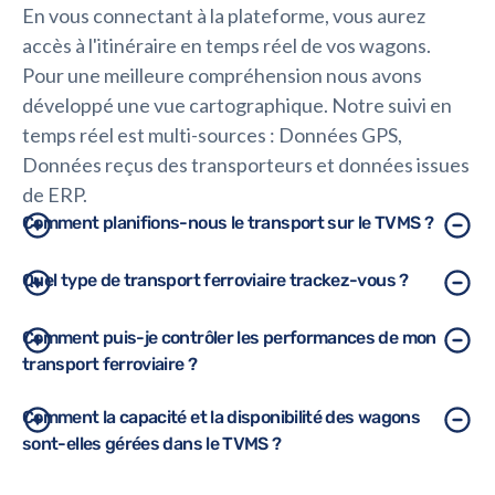
En vous connectant à la plateforme, vous aurez
accès à l'itinéraire en temps réel de vos wagons.
Pour une meilleure compréhension nous avons
développé une vue cartographique. Notre suivi en
temps réel est multi-sources : Données GPS,
Données reçus des transporteurs et données issues
de ERP.
Comment planifions-nous le transport sur le TVMS ?
C'est très simple ! Dans notre module « Smart
Quel type de transport ferroviaire trackez-vous ?
Planning », vous pouvez créer un ordre de transport
Pour l'instant, notre solution nous permet de
Comment puis-je contrôler les performances de mon
en réponse à la commande de votre client. Toutes les
transport ferroviaire ?
planifier, de suivre et de gérer des trains complets et
parties concernées sont informées de cette
des wagons isolés. Le trafic intermodal est pris en
commande, afin qu'elles puissent parvenir à un
Nos tableaux de bord affichent tous les KPI de
Comment la capacité et la disponibilité des wagons
compte uniquement du coté ferroviaire et nécessite
accord commun. Votre assistant IA, RALF, intervient
sont-elles gérées dans le TVMS ?
transport pertinents pour contrôler, analyser et
donc l'utilisation d'un autre TMS spécialisé dans le
ensuite pour optimiser l'itinéraire et la composition
optimiser vos opérations ferroviaires : coûts de
fret routier pour être entièrement géré.
des trains.