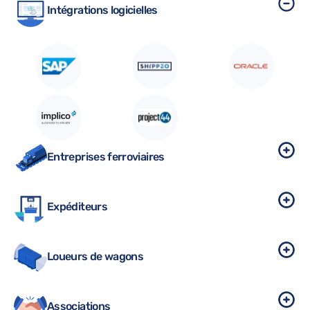
Intégrations logicielles
Entreprises ferroviaires
Expéditeurs
Loueurs de wagons
Associations