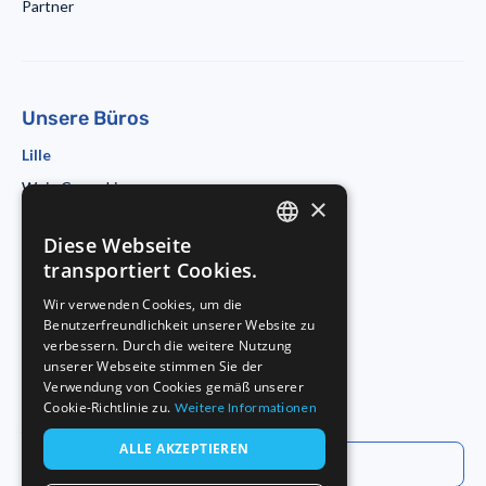
Partner
Unsere Büros
Lille
Wojo Coworking
×
19 rue d'Amiens
59800 Lille
Diese Webseite
ENGLISH
Paris
transportiert Cookies.
Morning Coworking
FRENCH
Wir verwenden Cookies, um die
11bis rue Beaurepaire
Benutzerfreundlichkeit unserer Website zu
GERMAN
75010 Paris
verbessern. Durch die weitere Nutzung
Duisburg
unserer Webseite stimmen Sie der
Verwendung von Cookies gemäß unserer
Startport
Cookie-Richtlinie zu.
Weitere Informationen
Philosophenweg 31-33
47051 Duisburg
ALLE AKZEPTIEREN
Everysens kontaktieren