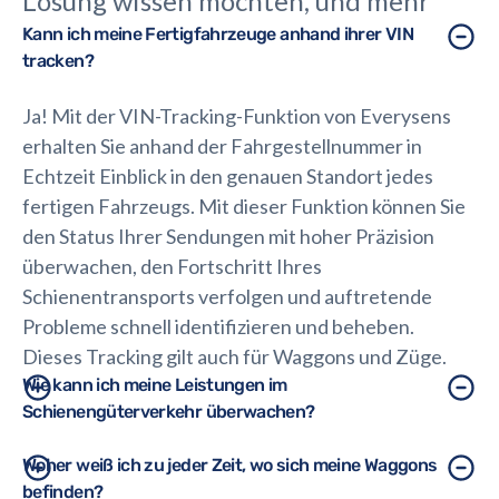
Lösung wissen möchten, und mehr
Kann ich meine Fertigfahrzeuge anhand ihrer VIN
tracken?
Ja! Mit der VIN-Tracking-Funktion von Everysens
erhalten Sie anhand der Fahrgestellnummer in
Echtzeit Einblick in den genauen Standort jedes
fertigen Fahrzeugs. Mit dieser Funktion können Sie
den Status Ihrer Sendungen mit hoher Präzision
überwachen, den Fortschritt Ihres
Schienentransports verfolgen und auftretende
Probleme schnell identifizieren und beheben.
Dieses Tracking gilt auch für Waggons und Züge.
Wie kann ich meine Leistungen im
Schienengüterverkehr überwachen?
Unsere Dashboards sind so konzipiert, dass sie einen
Woher weiß ich zu jeder Zeit, wo sich meine Waggons
befinden?
klar nachgewiesenen ROI erzielen. Wir haben