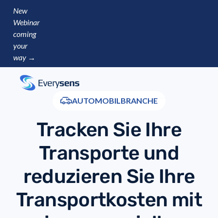
New
Webinar
coming
your
way →
AUTOMOBILBRANCHE
Tracken Sie Ihre
Transporte und
reduzieren Sie Ihre
Transportkosten mit