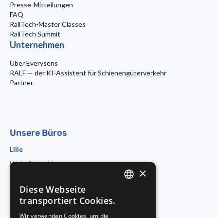
Presse-Mitteilungen
FAQ
RailTech-Master Classes
RailTech Summit
Unternehmen
Über Everysens
RALF — der KI-Assistent für Schienengüterverkehr
Partner
Unsere Büros
Lille
Wojo Coworking
×
19 rue d'Amiens
59800 Lille
Diese Webseite
ENGLISH
Paris
transportiert Cookies.
Morning Coworking
FRENCH
Wir verwenden Cookies, um die