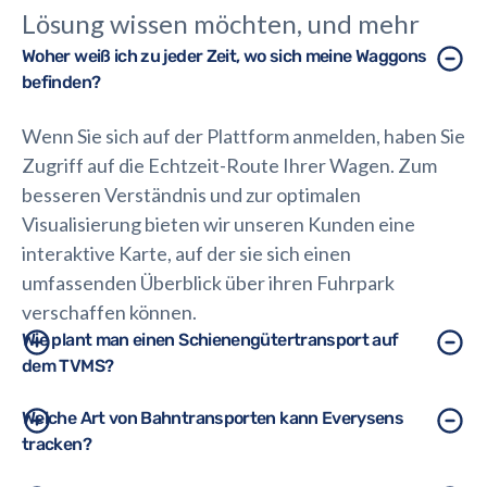
Lösung wissen möchten, und mehr
Woher weiß ich zu jeder Zeit, wo sich meine Waggons
befinden?
Wenn Sie sich auf der Plattform anmelden, haben Sie
Zugriff auf die Echtzeit-Route Ihrer Wagen. Zum
besseren Verständnis und zur optimalen
Visualisierung bieten wir unseren Kunden eine
interaktive Karte, auf der sie sich einen
umfassenden Überblick über ihren Fuhrpark
verschaffen können.
Wie plant man einen Schienengütertransport auf
dem TVMS?
Es ist ganz einfach! In unserem Modul Smart
Welche Art von Bahntransporten kann Everysens
tracken?
Planning können Sie einen Transportauftrag als
Antwort auf Ihren Kundenauftrag erstellen. Alle