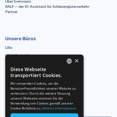
Über Everysens
RALF — der KI-Assistent für Schienengüterverkehr
Partner
Unsere Büros
Lille
Wojo Coworking
×
19 rue d'Amiens
59800 Lille
Diese Webseite
ENGLISH
Paris
transportiert Cookies.
Morning Coworking
FRENCH
Wir verwenden Cookies, um die
11bis rue Beaurepaire
Benutzerfreundlichkeit unserer Website zu
GERMAN
75010 Paris
verbessern. Durch die weitere Nutzung
Duisburg
unserer Webseite stimmen Sie der
Verwendung von Cookies gemäß unserer
Startport
Cookie-Richtlinie zu.
Weitere Informationen
Philosophenweg 31-33
47051 Duisburg