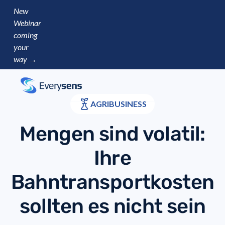
New
Webinar
coming
your
way →
AGRIBUSINESS
Mengen sind volatil:
Ihre
Bahntransportkosten
sollten es nicht sein