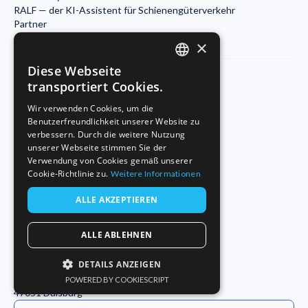
RALF — der KI-Assistent für Schienengüterverkehr
Partner
×
Diese Webseite
ENGLISH
transportiert Cookies.
Unsere Büros
FRENCH
Wir verwenden Cookies, um die
Lille
Benutzerfreundlichkeit unserer Website zu
GERMAN
verbessern. Durch die weitere Nutzung
Wojo Coworking
unserer Webseite stimmen Sie der
19 rue d'Amiens
Verwendung von Cookies gemäß unserer
59800 Lille
Cookie-Richtlinie zu.
Weitere Informationen
Paris
ALLE AKZEPTIEREN
Morning Coworking
11bis rue Beaurepaire
75010 Paris
ALLE ABLEHNEN
Duisburg
DETAILS ANZEIGEN
Startport
Philosophenweg 31-33
POWERED BY COOKIESCRIPT
UNBEDINGT ERFORDERLICH
47051 Duisburg