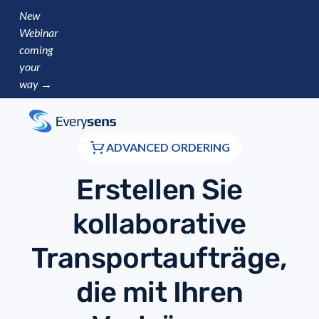
New
Webinar
coming
your
way →
ADVANCED ORDERING
Erstellen Sie
kollaborative
Transportaufträge,
die mit Ihren