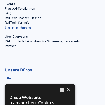
Events
Presse-Mitteilungen
FAQ
RailTech-Master Classes
RailTech Summit
Unternehmen
Über Everysens
RALF — der KI-Assistent für Schienengüterverkehr
Partner
Unsere Büros
Lille
Wojo Coworking
×
19 rue d'Amiens
59800 Lille
Diese Webseite
ENGLISH
Paris
transportiert Cookies.