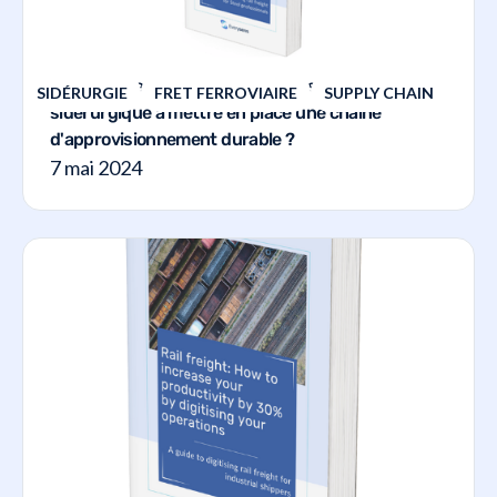
Comment le TVMS aide-t-il l'industrie
SIDÉRURGIE
FRET FERROVIAIRE
SUPPLY CHAIN
sidérurgique à mettre en place une chaîne
d'approvisionnement durable ?
7 mai 2024