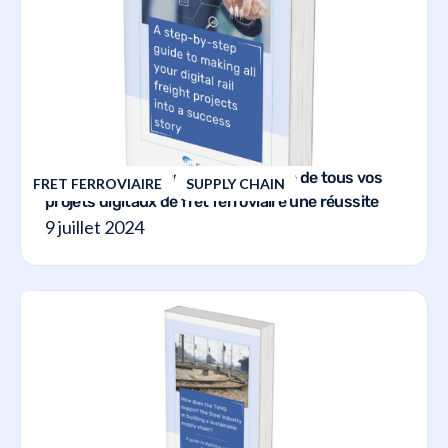
Un guide étape par étape pour faire de tous vos
FRET FERROVIAIRE
SUPPLY CHAIN
projets digitaux de fret ferroviaire une réussite
9 juillet 2024