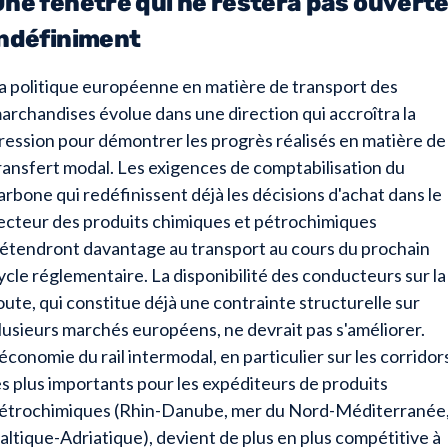
Une fenêtre qui ne restera pas ouvert
indéfiniment
a politique européenne en matière de transport des
archandises évolue dans une direction qui accroîtra la
ression pour démontrer les progrès réalisés en matière de
ransfert modal. Les exigences de comptabilisation du
arbone qui redéfinissent déjà les décisions d'achat dans le
ecteur des produits chimiques et pétrochimiques
'étendront davantage au transport au cours du prochain
ycle réglementaire. La disponibilité des conducteurs sur la
oute, qui constitue déjà une contrainte structurelle sur
lusieurs marchés européens, ne devrait pas s'améliorer.
'économie du rail intermodal, en particulier sur les corridor
es plus importants pour les expéditeurs de produits
étrochimiques (Rhin-Danube, mer du Nord-Méditerranée
altique-Adriatique), devient de plus en plus compétitive à