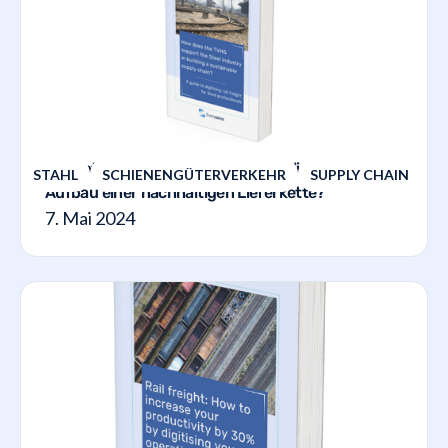
Wie unterstützt das TVMS die Stahlindustrie beim
STAHL
SCHIENENGÜTERVERKEHR
SUPPLY CHAIN
Aufbau einer nachhaltigen Lieferkette?
7. Mai 2024