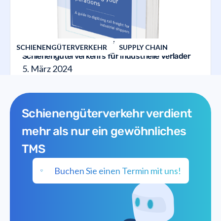
Der Leitfaden zur Digitalisierung des
SCHIENENGÜTERVERKEHR
SUPPLY CHAIN
Schienengüterverkehrs für industrielle Verlader
5. März 2024
Schienengüterverkehr verdient
mehr als nur ein gewöhnliches
TMS
Buchen Sie einen Termin mit uns!