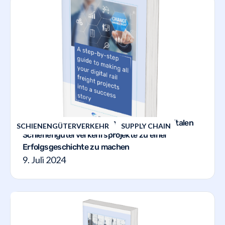
Eine schrittweise Anleitung, um all Ihre digitalen
SCHIENENGÜTERVERKEHR
SUPPLY CHAIN
Schienengüterverkehrsprojekte zu einer
Erfolgsgeschichte zu machen
9. Juli 2024