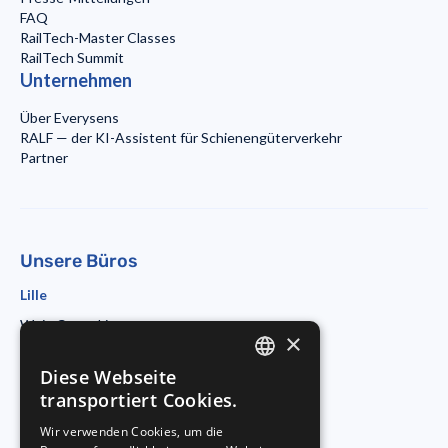
FAQ
RailTech-Master Classes
RailTech Summit
Unternehmen
Über Everysens
RALF — der KI-Assistent für Schienengüterverkehr
Partner
Unsere Büros
Lille
Wojo Coworking
×
19 rue d'Amiens
59800 Lille
Diese Webseite
ENGLISH
Paris
transportiert Cookies.
Morning Coworking
FRENCH
Wir verwenden Cookies, um die
11bis rue Beaurepaire