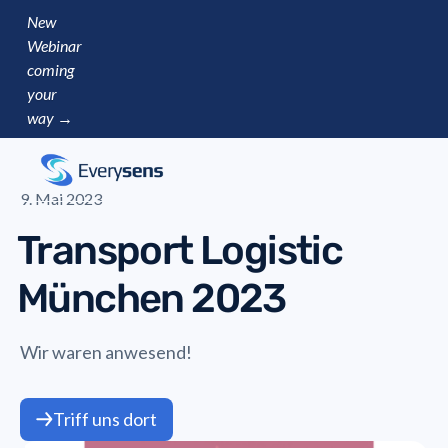
New
Webinar
coming
your
way →
9. Mai 2023
Transport Logistic
München 2023
Wir waren anwesend!
Triff uns dort