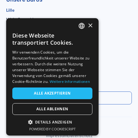
Lille
Wojo Coworking
×
19 rue d'Amiens
59800 Lille
Diese Webseite
ENGLISH
Paris
transportiert Cookies.
Morning Coworking
FRENCH
Wir verwenden Cookies, um die
11bis rue Beaurepaire
Benutzerfreundlichkeit unserer Website zu
GERMAN
75010 Paris
verbessern. Durch die weitere Nutzung
Duisburg
unserer Webseite stimmen Sie der
Verwendung von Cookies gemäß unserer
Startport
Cookie-Richtlinie zu.
Weitere Informationen
Philosophenweg 31-33
47051 Duisburg
ALLE AKZEPTIEREN
Everysens kontaktieren
ALLE ABLEHNEN
DETAILS ANZEIGEN
POWERED BY COOKIESCRIPT
UNBEDINGT ERFORDERLICH
Impressum
Datenschutz