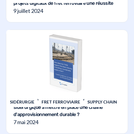
projets digitaux de fret ferroviaire une réussite
9 juillet 2024
Comment le TVMS aide-t-il l'industrie
SIDÉRURGIE
FRET FERROVIAIRE
SUPPLY CHAIN
sidérurgique à mettre en place une chaîne
d'approvisionnement durable ?
7 mai 2024