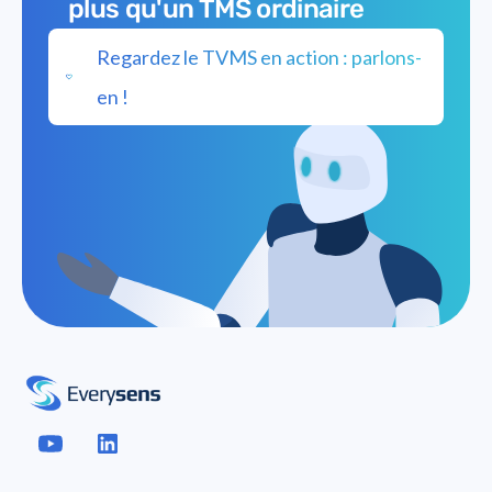
plus qu'un TMS ordinaire
Regardez le TVMS en action : parlons-
en !