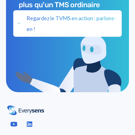
plus qu'un TMS ordinaire
Regardez le TVMS en action : parlons-
en !