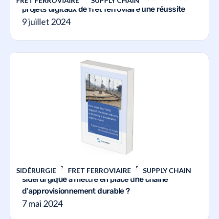
FRET FERROVIAIRE
SUPPLY CHAIN
projets digitaux de fret ferroviaire une réussite
9 juillet 2024
Comment le TVMS aide-t-il l'industrie
SIDÉRURGIE
FRET FERROVIAIRE
SUPPLY CHAIN
sidérurgique à mettre en place une chaîne
d'approvisionnement durable ?
7 mai 2024