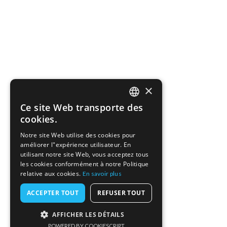
×
Ce site Web transporte des
ENGLISH
cookies.
FRENCH
Notre site Web utilise des cookies pour
améliorer l"expérience utilisateur. En
GERMAN
utilisant notre site Web, vous acceptez tous
les cookies conformément à notre Politique
relative aux cookies.
En savoir plus
ACCEPTER TOUT
REFUSER TOUT
AFFICHER LES DÉTAILS
POWERED BY COOKIESCRIPT