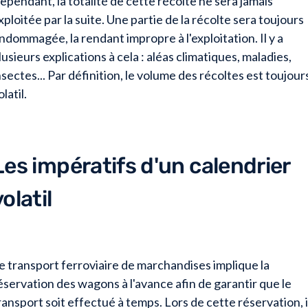
ependant, la totalité de cette récolte ne sera jamais
xploitée par la suite. Une partie de la récolte sera toujours
ndommagée, la rendant impropre à l'exploitation. Il y a
lusieurs explications à cela : aléas climatiques, maladies,
nsectes... Par définition, le volume des récoltes est toujour
olatil.
Les impératifs d'un calendrier
volatil
e transport ferroviaire de marchandises implique la
éservation des wagons à l'avance afin de garantir que le
ransport soit effectué à temps. Lors de cette réservation, i