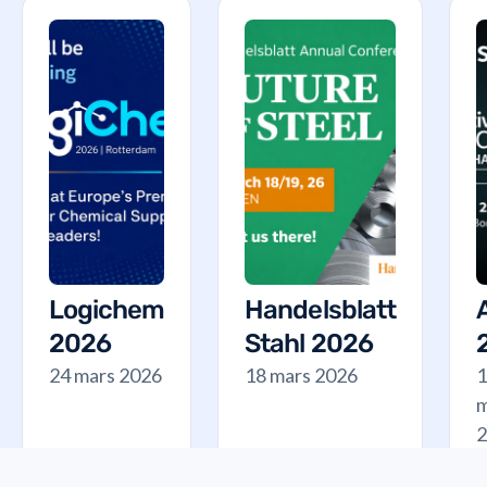
Logichem
Handelsblatt
2026
Stahl 2026
24 mars 2026
18 mars 2026
1
m
2