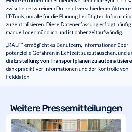
Heute erfordert der Schienenverkehr eine Synchronis
zwischen etwa einem Dutzend verschiedener Akteure
IT-Tools, um alle für die Planung benötigten Informati
zu zentralisieren. Diese Datenerfassung erfolgt häufig
manuell oder mündlich und ist daher zeitaufwändig.
„RALF“ ermöglicht es Benutzern, Informationen über
potenzielle Gefahren in Echtzeit auszutauschen, und
u
die Erstellung von Transportplänen zu automatisier
dank prädiktiver Informationen und der Kontrolle von
Felddaten.
Weitere Pressemitteilungen