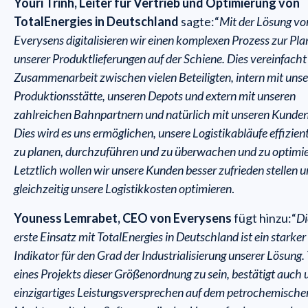
Youri Trinh, Leiter für Vertrieb und Optimierung von
TotalEnergies in Deutschland
sagte:“
Mit der Lösung vo
Everysens digitalisieren wir einen komplexen Prozess zur Pl
unserer Produktlieferungen auf der Schiene. Dies vereinfacht
Zusammenarbeit zwischen vielen Beteiligten, intern mit unse
Produktionsstätte, unseren Depots und extern mit unseren
zahlreichen Bahnpartnern und natürlich mit unseren Kunden
Dies wird es uns ermöglichen, unsere Logistikabläufe effizien
zu planen, durchzuführen und zu überwachen und zu optimie
Letztlich wollen wir unsere Kunden besser zufrieden stellen 
gleichzeitig unsere Logistikkosten optimieren
.
Youness Lemrabet, CEO von Everysens
fügt hinzu:“
Di
erste Einsatz mit TotalEnergies in Deutschland ist ein starker
Indikator für den Grad der Industrialisierung unserer Lösung. 
eines Projekts dieser Größenordnung zu sein, bestätigt auch 
einzigartiges Leistungsversprechen auf dem petrochemische