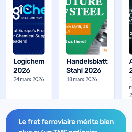
Logichem
Handelsblatt
2026
Stahl 2026
24 mars 2026
18 mars 2026
1
m
2
Le fret ferroviaire mérite bien