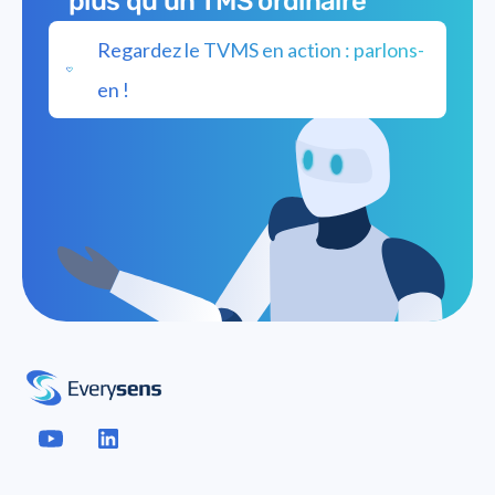
plus qu'un TMS ordinaire
Regardez le TVMS en action : parlons-
en !