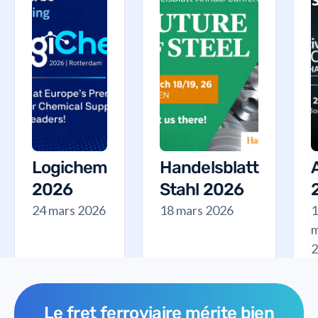
Logichem
Handelsblatt
2026
Stahl 2026
24 mars 2026
18 mars 2026
1
m
2
Le fret ferroviaire mérite bien