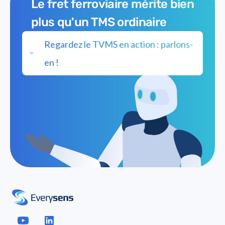
Le fret ferroviaire mérite bien
plus qu'un TMS ordinaire
Regardez le TVMS en action : parlons-
en !