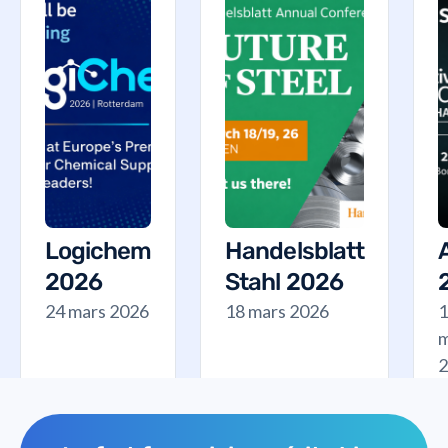
Logichem
Handelsblatt
2026
Stahl 2026
24 mars 2026
18 mars 2026
1
m
2