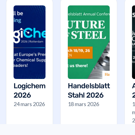
Logichem
Handelsblatt
2026
Stahl 2026
24 mars 2026
18 mars 2026
1
m
2