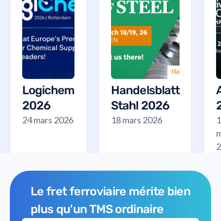
Logichem
Handelsblatt
2026
Stahl 2026
24 mars 2026
18 mars 2026
1
m
2
Le fret ferroviaire mérite bien
plus qu'un TMS ordinaire