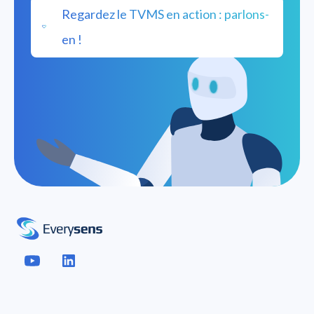
Regardez le TVMS en action : parlons-
en !