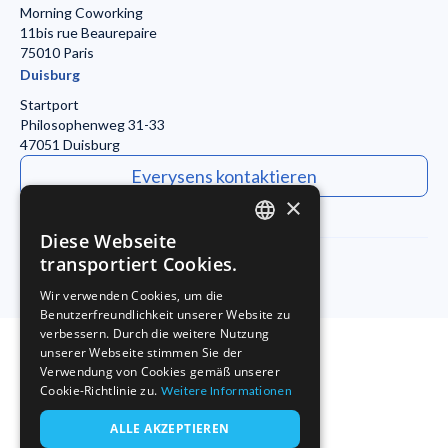
Morning Coworking
11bis rue Beaurepaire
75010 Paris
Duisburg
Startport
Philosophenweg 31-33
47051 Duisburg
Everysens kontaktieren
×
Diese Webseite
ENGLISH
transportiert Cookies.
FRENCH
Wir verwenden Cookies, um die
Impressum
Datenschutz
Benutzerfreundlichkeit unserer Website zu
GERMAN
verbessern. Durch die weitere Nutzung
unserer Webseite stimmen Sie der
Verwendung von Cookies gemäß unserer
Cookie-Richtlinie zu.
Weitere Informationen
ALLE AKZEPTIEREN