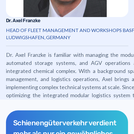
Dr. Axel Franzke
HEAD OF FLEET MANAGEMENT AND WORKSHOPS BASF 
LUDWIGSHAFEN, GERMANY
Dr. Axel Franzke is familiar with managing the modul
automated storage systems, and AGV operations a
integrated chemical complex. With a background s
management, and logistics operations, Axel brings 
implementing complex technical systems at scale. Sinc
optimizing the integrated modular logistics system 
equipment cost savings while enabling unprecedented op
Schienengüterverkehr verdient
mehr als nur ein gewöhnliches